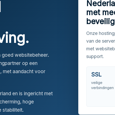
l
Nederla
met me
beveili
ing.
Onze hostingp
van de serve
met websiteb
an goed websitebeheer.
support.
ngpartner op een
, met aandacht voor
SSL
veilige
verbindingen
land en is ingericht met
scherming, hoge
tabiliteit.