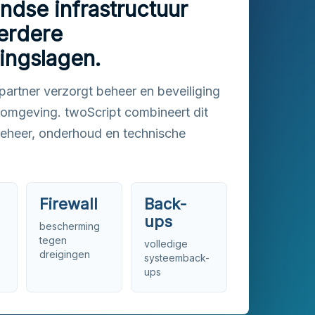
ndse infrastructuur
erdere
gingslagen.
artner verzorgt beheer en beveiliging
romgeving. twoScript combineert dit
eheer, onderhoud en technische
Firewall
Back-
ups
bescherming
tegen
volledige
dreigingen
systeemback-
ups