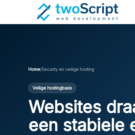
Home
/
Security en veilige hosting
Veilige hostingbasis
Websites dra
een stabiele 