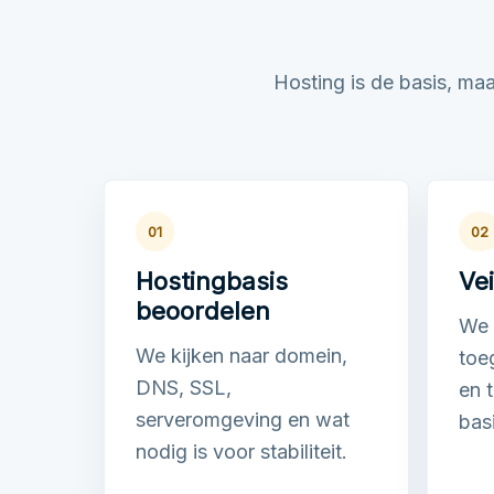
Hosting is de basis, ma
01
02
Hostingbasis
Vei
beoordelen
We l
We kijken naar domein,
toe
DNS, SSL,
en 
serveromgeving en wat
bas
nodig is voor stabiliteit.