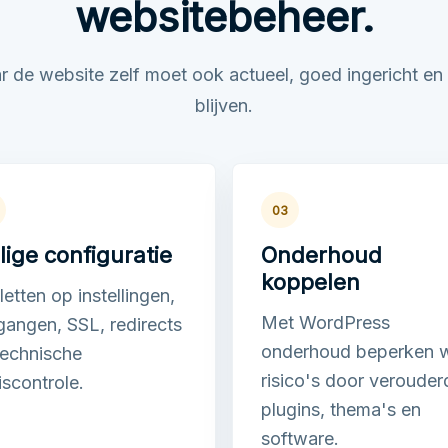
websitebeheer.
ar de website zelf moet ook actueel, goed ingericht en
blijven.
03
lige configuratie
Onderhoud
koppelen
etten op instellingen,
Met WordPress
gangen, SSL, redirects
onderhoud beperken 
technische
risico's door verouder
iscontrole.
plugins, thema's en
software.