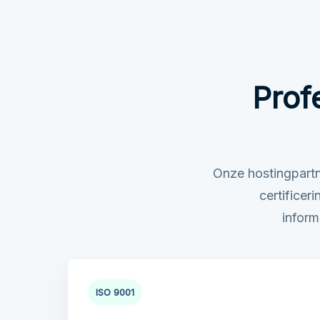
Prof
Onze hostingpartn
certifice
inform
ISO 9001