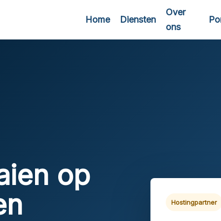
Over
Home
Diensten
Por
ons
aien op
en
Hostingpartner