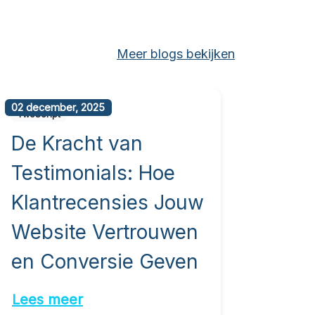
Meer blogs bekijken
02 december, 2025
10 nove
TwoScript
TwoScr
De Kracht van
Lok
Testimonials: Hoe
Zelf
Klantrecensies Jouw
Ond
Website Vertrouwen
Wor
en Conversie Geven
in 
Lees meer
Lees