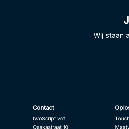
J
Wij staan a
Contact
Oplo
twoScript vof
Touch
Osakastraat 10
Maatw