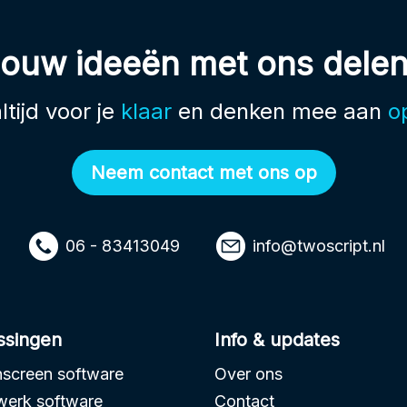
ouw ideeën met ons dele
ltijd voor je
klaar
en denken mee aan
o
Neem contact met ons op
06 - 83413049
info@twoscript.nl
ssingen
Info & updates
screen software
Over ons
erk software
Contact