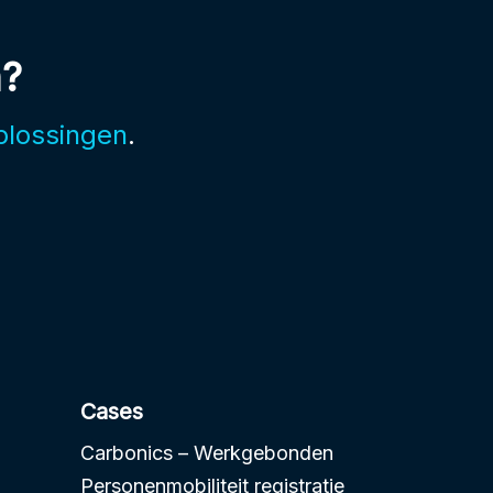
n?
plossingen
.
Cases
Carbonics – Werkgebonden
Personenmobiliteit registratie