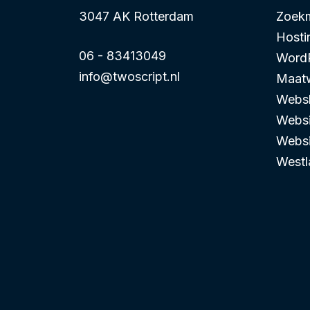
3047 AK Rotterdam
Zoekm
Hosti
06 - 83413049
Word
info@twoscript.nl
Maatw
Websh
Websi
Websi
Westl